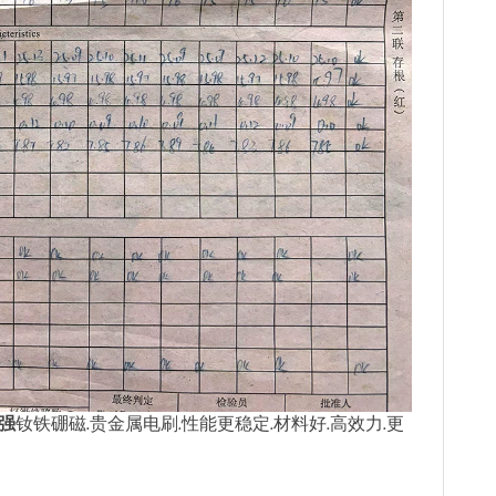
强
钕铁硼磁.贵金属电刷.性能更稳定.材料好.高效力.更