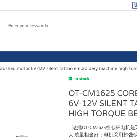
rushed motor 6V-12V silent tattoo embroidery machine high tor
In stock
OT-CM1625 COR
6V-12V SILENT
HIGH TORQUE B
这批OT-CM1625空心杯电
大.质量相当好；电机采用超强钕铁