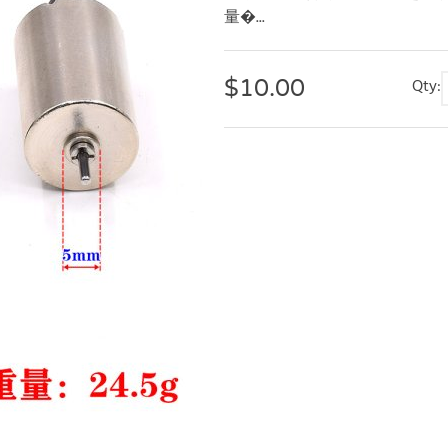
量�...
$
10.00
Qty: