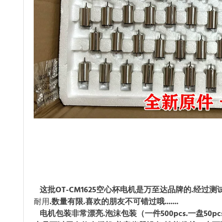
这批OT-CM1625空心杯电机是万至达品牌的.经过
耐用
.数量有限.喜欢的朋友不可错过哦.......
电机包装非常漂亮.泡沫包装（一件500pcs.一盘50pc